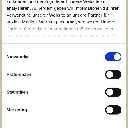
zu können und die Zugriffe auf unsere Website zu
analysieren. Außerdem geben wir Informationen zu Ihrer
Verwendung unserer Website an unsere Partner für
soziale Medien, Werbung und Analysen weiter. Unsere
Partner führen diese Informationen möglicherweise mit
weiteren Daten zusammen, die Sie ihnen bereitgestellt
haben oder die sie im Rahmen Ihrer Nutzung der Dienste
gesammelt haben.
Einwilligungsauswahl
Berlin-Mitte
Notwendig
1a-Lage nahe Charité und Spree
verschieden flexible Büroflächen
268 m², 307 m², 575 m² ...
Präferenzen
Monatsmiete ab 29,00 €/m² (n/k)
zzgl. 5,00 €/m² mtl. Nebenkosten
PKW-Stellplätze auf Anfrage
Statistiken
PROVISIOINSFREI für Mieter*in
Angebots-Nr. 26051220B
WIBAG-Exposé bei Immobilie1.de
Marketing